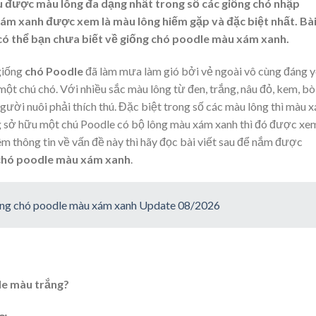
u được màu lông đa dạng nhất trong số các giống chó nhập
xám xanh được xem là màu lông hiếm gặp và đặc biệt nhất. Bà
 có thể bạn chưa biết về giống chó poodle màu xám xanh.
giống
chó Poodle
đã làm mưa làm gió bởi vẻ ngoài vô cùng đáng 
một chú chó. Với nhiều sắc màu lông từ đen, trắng, nâu đỏ, kem, bò
ười nuôi phải thích thú. Đặc biệt trong số các màu lông thì màu 
 sở hữu một chú Poodle có bộ lông màu xám xanh thì đó được xem
m thông tin về vấn đề này thì hãy đọc bài viết sau để nắm được
chó poodle màu xám xanh
.
iống chó poodle màu xám xanh Update 08/2026
le màu trắng?