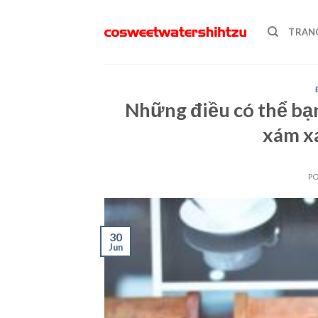
Skip
to
TRAN
content
Những điều có thể bạ
xám x
P
30
Jun