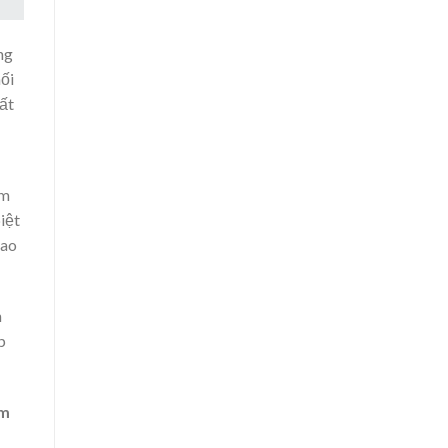
ng
hối
ất
ìm
iệt
dao
h
p
ám