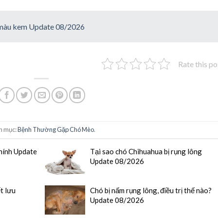
 màu kem Update 08/2026
Rate this po
h mục:
Bệnh Thường Gặp Chó Mèo
.
hính Update
Tại sao chó Chihuahua bị rụng lông
Update 08/2026
t lưu
Chó bị nấm rụng lông, điều trị thế nào?
Update 08/2026