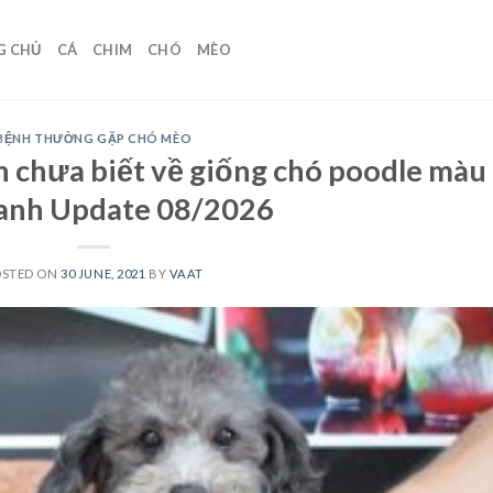
G CHỦ
CÁ
CHIM
CHÓ
MÈO
BỆNH THƯỜNG GẶP CHÓ MÈO
n chưa biết về giống chó poodle màu
anh Update 08/2026
OSTED ON
30 JUNE, 2021
BY
VAAT