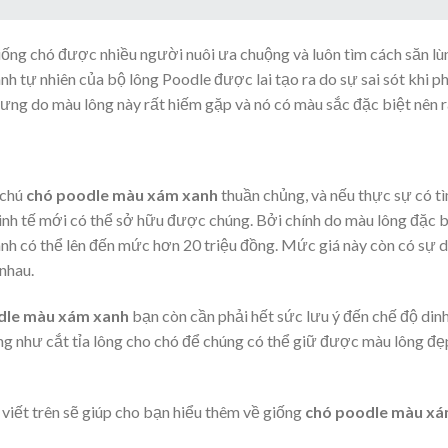
iống chó được nhiều người nuôi ưa chuộng và luôn tìm cách săn lù
h tự nhiên của bộ lông Poodle được lai tạo ra do sự sai sót khi p
ưng do màu lông này rất hiếm gặp và nó có màu sắc đặc biệt nên r
 chú
chó poodle màu xám xanh
thuần chủng, và nếu thực sự có t
inh tế mới có thể sở hữu được chúng. Bởi chính do màu lông đặc b
nh có thể lên đến mức hơn 20 triệu đồng. Mức giá này còn có sự 
nhau.
dle màu xám xanh
bạn còn cần phải hết sức lưu ý đến chế độ din
ng như cắt tỉa lông cho chó để chúng có thể giữ được màu lông đẹ
viết trên sẽ giúp cho bạn hiểu thêm về giống
chó poodle màu x