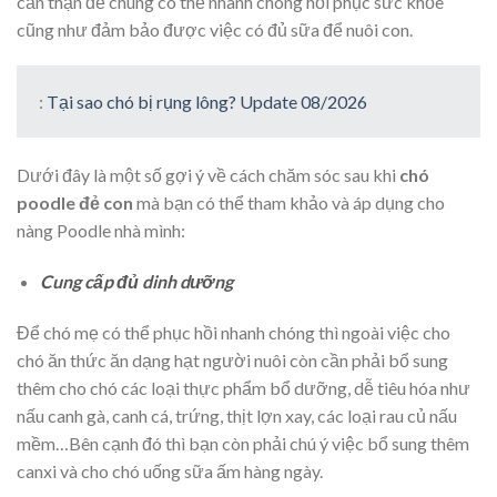
cẩn thận để chúng có thể nhanh chóng hồi phục sức khỏe
cũng như đảm bảo được việc có đủ sữa để nuôi con.
:
Tại sao chó bị rụng lông? Update 08/2026
Dưới đây là một số gợi ý về cách chăm sóc sau khi
chó
poodle đẻ con
mà bạn có thể tham khảo và áp dụng cho
nàng Poodle nhà mình:
Cung cấp đủ dinh dưỡng
Để chó mẹ có thể phục hồi nhanh chóng thì ngoài việc cho
chó ăn thức ăn dạng hạt người nuôi còn cần phải bổ sung
thêm cho chó các loại thực phẩm bổ dưỡng, dễ tiêu hóa như
nấu canh gà, canh cá, trứng, thịt lợn xay, các loại rau củ nấu
mềm…Bên cạnh đó thì bạn còn phải chú ý việc bổ sung thêm
canxi và cho chó uống sữa ấm hàng ngày.